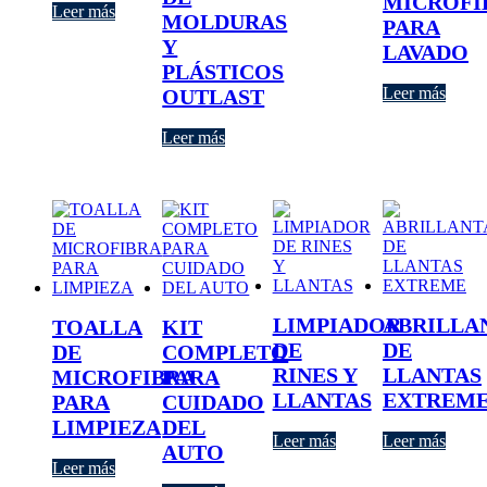
MICROFI
Leer más
MOLDURAS
PARA
Y
LAVADO
PLÁSTICOS
Leer más
OUTLAST
Leer más
LIMPIADOR
ABRILLA
TOALLA
KIT
DE
DE
DE
COMPLETO
RINES Y
LLANTAS
MICROFIBRA
PARA
LLANTAS
EXTREM
PARA
CUIDADO
LIMPIEZA
DEL
Leer más
Leer más
AUTO
Leer más