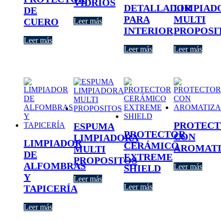
VIDRIOS
DETALLADOR
LIMPIAD
DE
PARA
MULTI
CUERO
Leer más
INTERIOR
PROPOSI
Leer más
Leer más
Leer más
PROTEC
ESPUMA
PROTECTOR
CON
LIMPIADORA
LIMPIADOR
CERÁMICO
AROMATI
MULTI
DE
EXTREME
PROPOSITOS
ALFOMBRAS
Leer más
SHIELD
Y
Leer más
Leer más
TAPICERÍA
Leer más