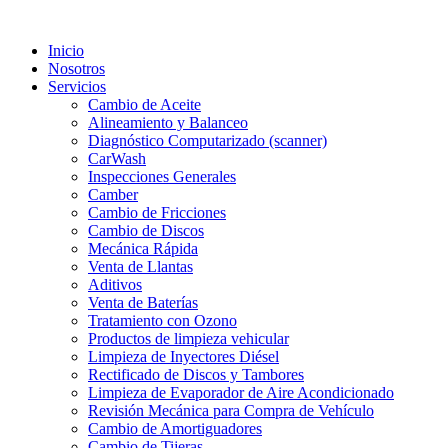
Ir
al
Inicio
contenido
Nosotros
Servicios
Cambio de Aceite
Alineamiento y Balanceo
Diagnóstico Computarizado (scanner)
CarWash
Inspecciones Generales
Camber
Cambio de Fricciones
Cambio de Discos
Mecánica Rápida
Venta de Llantas
Aditivos
Venta de Baterías
Tratamiento con Ozono
Productos de limpieza vehicular
Limpieza de Inyectores Diésel
Rectificado de Discos y Tambores
Limpieza de Evaporador de Aire Acondicionado
Revisión Mecánica para Compra de Vehículo
Cambio de Amortiguadores
Cambio de Tijeras