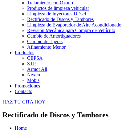
Tratamiento con Ozono
Productos de limpieza vehicular
Limpieza de Inyectores Diésel
Rectificado de Discos y Tambores
Limpieza de Evaporador de Aire Acondicionado
Revisión Mecánica para Compra de Vehículo
Cambio de Amortiguadores
Cambio de Tijeras
Afinamiento Menor
Productos
CEPSA
STP
Armor All
Nexen
Mobis
Promociones
Contacto
HAZ TU CITA HOY
Rectificado de Discos y Tambores
Home