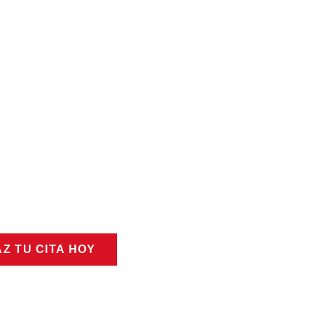
ARIOS
nes a sábado 8:00 a.m. - 6:00 p.m.
mingos 10:00 a.m. - 6:00 p.m.
 equipo de ventas y asistencia está a su
ción para responder a sus preguntas.
 listos para servirle.
Z TU CITA HOY