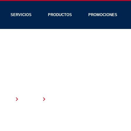
SERVICIOS
PRODUCTOS
PROMOCIONES
DIAGNÓSTICO
OMPUTARIZA
(SCANNER)
Home
Servicios
Diagnóstico Computarizado (scanner)