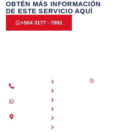
OBTÉN MÁS INFORMACIÓN
DE ESTE SERVICIO AQUÍ
+504 3177 - 7891
NAVEGACIÓN
HORARIOS
Inicio
Lunes a
(+504) 2280
sábado 8:00
Nosotros
- 4125
a.m. - 6:00
Servicios
p.m.
+504 3177 -
Domingos
7891
Productos
10:00 a.m. -
Intersección
Promociones
6:00 p.m.
entre Blvd.
Nuestro equipo
Contacto
Kuwait y
de ventas y