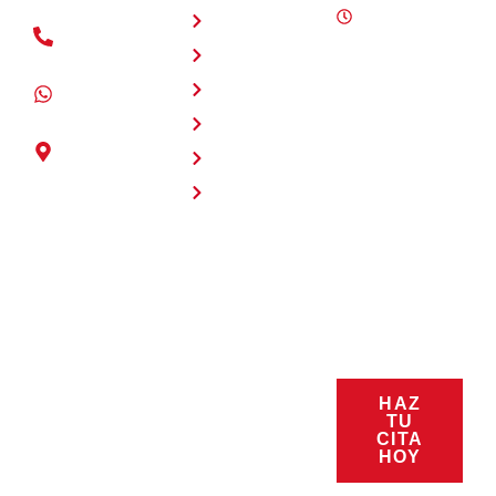
Inicio
Lunes a
(+504) 2280
sábado 8:00
Nosotros
- 4125
a.m. - 6:00
Servicios
p.m.
+504 3177 -
Domingos
7891
Productos
10:00 a.m. -
Intersección
Promociones
6:00 p.m.
entre Blvd.
Nuestro equipo
Contacto
Kuwait y
de ventas y
Blvd.
asistencia está a
Fuerzas
su disposición
Armadas,
para responder a
Cascadas
sus preguntas.
Mall.,
Estamos listos
Tegucigalpa,
para servirle.
Honduras
Síguenos:
HAZ
TU
CITA
@carlabhondu
HOY
ras