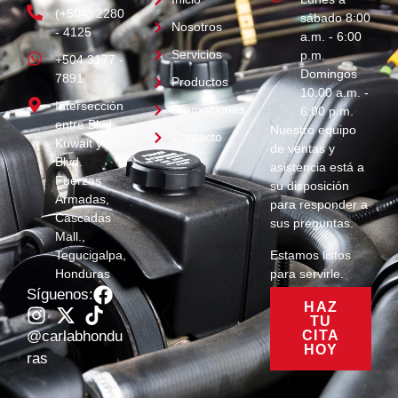
(+504) 2280
sábado 8:00
Nosotros
- 4125
a.m. - 6:00
Servicios
p.m.
+504 3177 -
Domingos
7891
Productos
10:00 a.m. -
Intersección
Promociones
6:00 p.m.
entre Blvd.
Nuestro equipo
Contacto
Kuwait y
de ventas y
Blvd.
asistencia está a
Fuerzas
su disposición
Armadas,
para responder a
Cascadas
sus preguntas.
Mall.,
Estamos listos
Tegucigalpa,
para servirle.
Honduras
Síguenos:
HAZ
TU
CITA
@carlabhondu
HOY
ras