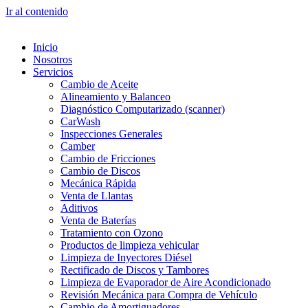
Ir al contenido
Inicio
Nosotros
Servicios
Cambio de Aceite
Alineamiento y Balanceo
Diagnóstico Computarizado (scanner)
CarWash
Inspecciones Generales
Camber
Cambio de Fricciones
Cambio de Discos
Mecánica Rápida
Venta de Llantas
Aditivos
Venta de Baterías
Tratamiento con Ozono
Productos de limpieza vehicular
Limpieza de Inyectores Diésel
Rectificado de Discos y Tambores
Limpieza de Evaporador de Aire Acondicionado
Revisión Mecánica para Compra de Vehículo
Cambio de Amortiguadores