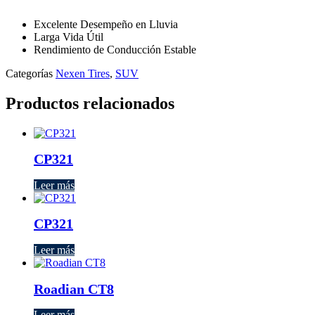
Excelente Desempeño en Lluvia
Larga Vida Útil
Rendimiento de Conducción Estable
Categorías
Nexen Tires
,
SUV
Productos relacionados
CP321
Leer más
CP321
Leer más
Roadian CT8
Leer más