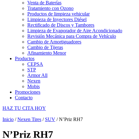
Venta de Baterías
Tratamiento con Ozono
Productos de limpieza vehicular
Limpieza de Inyectores Diésel
Rectificado de Discos y Tambores
Limpieza de Evaporador de Aire Acondicionado
Revisión Mecánica para Compra de Vehículo
Cambio de Amortiguadores
Cambio de Tijeras
Afinamiento Menor
Productos
CEPSA
STP
Armor All
Nexen
Mobis
Promociones
Contacto
HAZ TU CITA HOY
Inicio
/
Nexen Tires
/
SUV
/ N’Priz RH7
N’Priz RH7