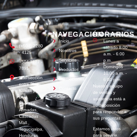
NAVEGACIÓN
HORARIOS
Inicio
Lunes a
(+504) 2280
sábado 8:00
Nosotros
- 4125
a.m. - 6:00
Servicios
p.m.
+504 3177 -
Domingos
7891
Productos
10:00 a.m. -
Intersección
Promociones
6:00 p.m.
entre Blvd.
Nuestro equipo
Contacto
Kuwait y
de ventas y
Blvd.
asistencia está a
Fuerzas
su disposición
Armadas,
para responder a
Cascadas
sus preguntas.
Mall.,
Estamos listos
Tegucigalpa,
para servirle.
Honduras