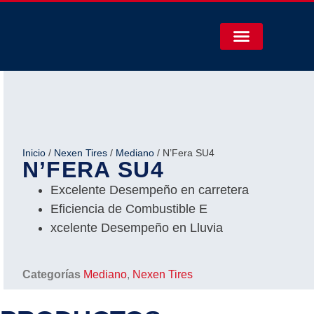
Inicio
/
Nexen Tires
/
Mediano
/ N’Fera SU4
N’FERA SU4
Excelente Desempeño en carretera
Eficiencia de Combustible E
xcelente Desempeño en Lluvia
Categorías
Mediano
,
Nexen Tires