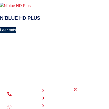
N’BLUE HD PLUS
Leer más
NAVEGACIÓN
HORARIOS
Inicio
Lunes a
(+504) 2280
sábado 8:00
Nosotros
- 4125
a.m. - 6:00
Servicios
p.m.
+504 3177 -