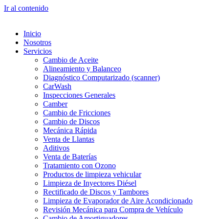
Ir al contenido
Inicio
Nosotros
Servicios
Cambio de Aceite
Alineamiento y Balanceo
Diagnóstico Computarizado (scanner)
CarWash
Inspecciones Generales
Camber
Cambio de Fricciones
Cambio de Discos
Mecánica Rápida
Venta de Llantas
Aditivos
Venta de Baterías
Tratamiento con Ozono
Productos de limpieza vehicular
Limpieza de Inyectores Diésel
Rectificado de Discos y Tambores
Limpieza de Evaporador de Aire Acondicionado
Revisión Mecánica para Compra de Vehículo
Cambio de Amortiguadores