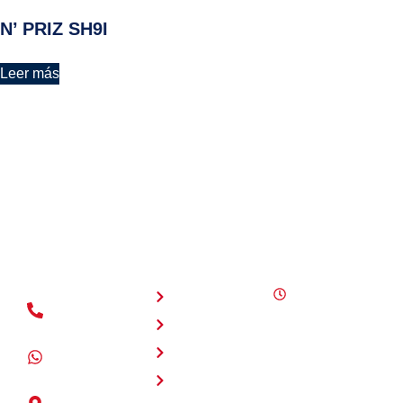
N’ PRIZ SH9I
Leer más
NAVEGACIÓN
HORARIOS
Inicio
Lunes a
(+504) 2280
sábado 8:00
Nosotros
- 4125
a.m. - 6:00
Servicios
p.m.
+504 3177 -
Domingos
7891
Productos
10:00 a.m. -