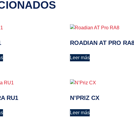
CIONADOS
1
ROADIAN AT PRO RA
ás
Leer más
RA RU1
N’PRIZ CX
ás
Leer más