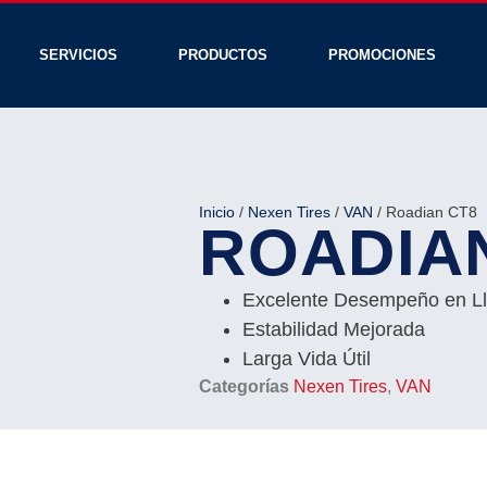
SERVICIOS
PRODUCTOS
PROMOCIONES
Inicio
/
Nexen Tires
/
VAN
/ Roadian CT8
ROADIA
Excelente Desempeño en Ll
Estabilidad Mejorada
Larga Vida Útil
Categorías
Nexen Tires
,
VAN