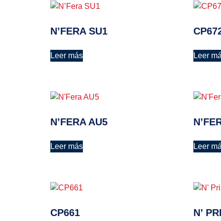
N’FERA SU1
CP67
Leer más
Leer m
N’FERA AU5
N’FE
Leer más
Leer m
CP661
N’ PR