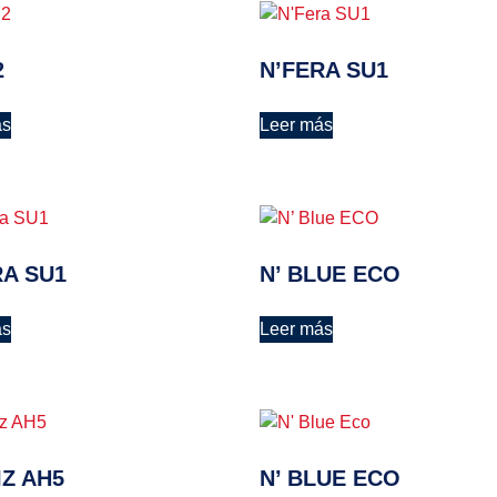
2
N’FERA SU1
ás
Leer más
RA SU1
N’ BLUE ECO
ás
Leer más
IZ AH5
N’ BLUE ECO