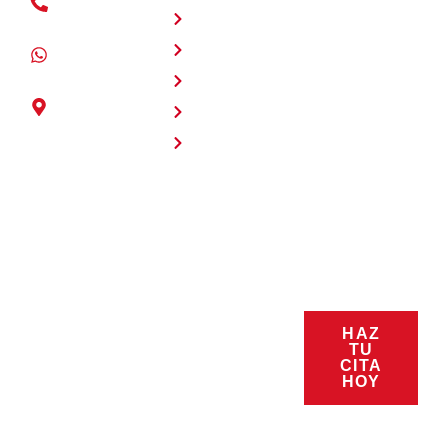
(+504) 2280
sábado 8:00
Nosotros
- 4125
a.m. - 6:00
Servicios
p.m.
+504 3177 -
Domingos
7891
Productos
10:00 a.m. -
Intersección
Promociones
6:00 p.m.
entre Blvd.
Nuestro equipo
Contacto
Kuwait y
de ventas y
Blvd.
asistencia está a
Fuerzas
su disposición
Armadas,
para responder a
Cascadas
sus preguntas.
Mall.,
Estamos listos
Tegucigalpa,
para servirle.
Honduras
Síguenos:
HAZ
TU
CITA
@carlabhondu
HOY
ras