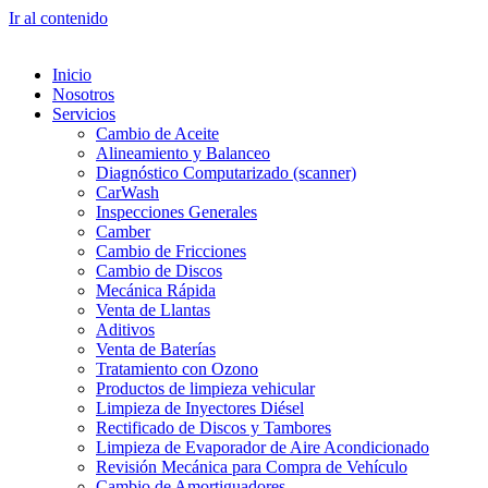
Ir al contenido
Inicio
Nosotros
Servicios
Cambio de Aceite
Alineamiento y Balanceo
Diagnóstico Computarizado (scanner)
CarWash
Inspecciones Generales
Camber
Cambio de Fricciones
Cambio de Discos
Mecánica Rápida
Venta de Llantas
Aditivos
Venta de Baterías
Tratamiento con Ozono
Productos de limpieza vehicular
Limpieza de Inyectores Diésel
Rectificado de Discos y Tambores
Limpieza de Evaporador de Aire Acondicionado
Revisión Mecánica para Compra de Vehículo
Cambio de Amortiguadores