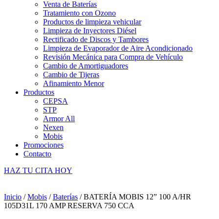
Venta de Baterías
Tratamiento con Ozono
Productos de limpieza vehicular
Limpieza de Inyectores Diésel
Rectificado de Discos y Tambores
Limpieza de Evaporador de Aire Acondicionado
Revisión Mecánica para Compra de Vehículo
Cambio de Amortiguadores
Cambio de Tijeras
Afinamiento Menor
Productos
CEPSA
STP
Armor All
Nexen
Mobis
Promociones
Contacto
HAZ TU CITA HOY
Inicio
/
Mobis
/
Baterías
/ BATERÍA MOBIS 12” 100 A/HR
105D31L 170 AMP RESERVA 750 CCA