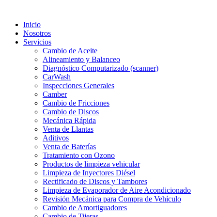
Ir
al
Inicio
contenido
Nosotros
Servicios
Cambio de Aceite
Alineamiento y Balanceo
Diagnóstico Computarizado (scanner)
CarWash
Inspecciones Generales
Camber
Cambio de Fricciones
Cambio de Discos
Mecánica Rápida
Venta de Llantas
Aditivos
Venta de Baterías
Tratamiento con Ozono
Productos de limpieza vehicular
Limpieza de Inyectores Diésel
Rectificado de Discos y Tambores
Limpieza de Evaporador de Aire Acondicionado
Revisión Mecánica para Compra de Vehículo
Cambio de Amortiguadores
Cambio de Tijeras