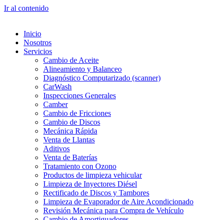
Ir al contenido
Inicio
Nosotros
Servicios
Cambio de Aceite
Alineamiento y Balanceo
Diagnóstico Computarizado (scanner)
CarWash
Inspecciones Generales
Camber
Cambio de Fricciones
Cambio de Discos
Mecánica Rápida
Venta de Llantas
Aditivos
Venta de Baterías
Tratamiento con Ozono
Productos de limpieza vehicular
Limpieza de Inyectores Diésel
Rectificado de Discos y Tambores
Limpieza de Evaporador de Aire Acondicionado
Revisión Mecánica para Compra de Vehículo
Cambio de Amortiguadores