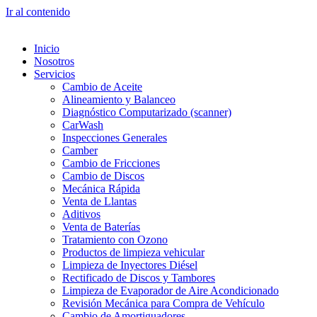
Ir al contenido
Inicio
Nosotros
Servicios
Cambio de Aceite
Alineamiento y Balanceo
Diagnóstico Computarizado (scanner)
CarWash
Inspecciones Generales
Camber
Cambio de Fricciones
Cambio de Discos
Mecánica Rápida
Venta de Llantas
Aditivos
Venta de Baterías
Tratamiento con Ozono
Productos de limpieza vehicular
Limpieza de Inyectores Diésel
Rectificado de Discos y Tambores
Limpieza de Evaporador de Aire Acondicionado
Revisión Mecánica para Compra de Vehículo
Cambio de Amortiguadores