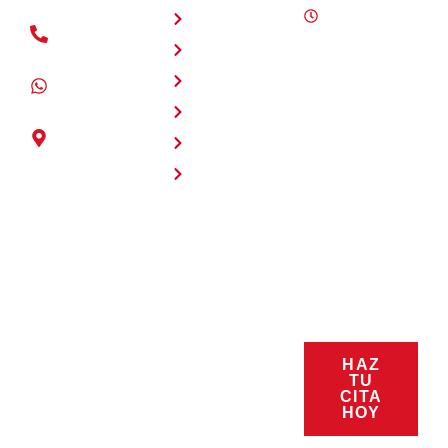
Inicio
Lunes a
(+504) 2280
sábado 8:00
Nosotros
- 4125
a.m. - 6:00
Servicios
p.m.
+504 3177 -
Domingos
7891
Productos
10:00 a.m. -
Intersección
Promociones
6:00 p.m.
entre Blvd.
Nuestro equipo
Contacto
Kuwait y
de ventas y
Blvd.
asistencia está a
Fuerzas
su disposición
Armadas,
para responder a
Cascadas
sus preguntas.
Mall.,
Estamos listos
Tegucigalpa,
para servirle.
Honduras
Síguenos:
HAZ
TU
CITA
@carlabhondu
HOY
ras